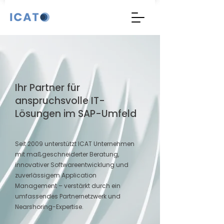
Ihr Partner für
anspruchsvolle IT-
Lösungen im SAP-Umfeld
Seit 2009 unterstützt ICAT Unternehmen
mit maßgeschneiderter Beratung,
innovativer Softwareentwicklung und
zuverlässigem Application
Management – verstärkt durch ein
umfassendes Partnernetzwerk und
Nearshoring-Expertise.