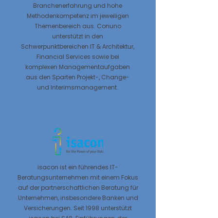
Branchenerfahrung und hohe
Methodenkompetenz im jeweiligen
Themenbereich aus. Conuno
unterstützt in den
Schwerpunktbereichen IT & Architektur,
Financial Services sowie bei
komplexen Managementaufgaben
aus den Sparten Projekt-, Change-
und Interimsmanagement.
isacon ist ein führendes IT-
Beratungsunternehmen mit einem Fokus
auf der partnerschaftlichen Beratung für
Unternehmen, insbesondere Banken und
Versicherungen. Seit 1998 unterstützt